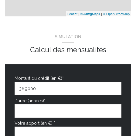
Leaflet
|
©
Maps
|
© OpenStreetMap
Jawg
SIMULATION
Calcul des mensualités
Montant du crédit (en €)*
Durée (années)*
Votre apport (en €) *