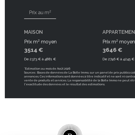
2
Prix au m
MAISON
APPARTEME
2
2
Prix m
moyen
Prix m
moyen
3514 €
3646 €
De 2373 € à 4881 €
De 2746 € à 4245 €
*Estimation au mois de Août 2026
Sources : Bases de données de La Boîte Immo, sur un panel de prix publics cal
annonces. Ces informations sont données à titre indicatif et ne sont ni contra
vente de produits et services. La responsabilité de la Boîte Immo ne peut 
l'exactitude des données et le résultat des estimations.