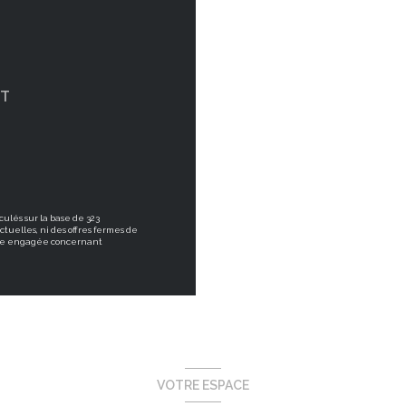
NT
culés sur la base de 323
ctuelles, ni des offres fermes de
être engagée concernant
VOTRE ESPACE