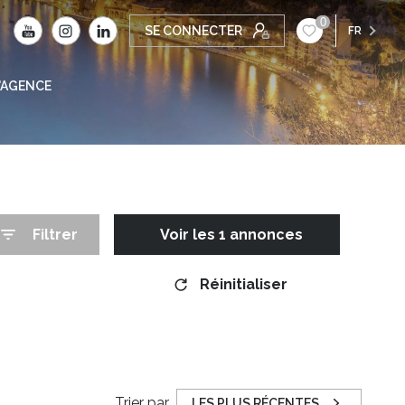
0
SE CONNECTER
FR
'AGENCE
Filtrer
Voir les
1
annonces
Réinitialiser
Trier par
LES PLUS RÉCENTES