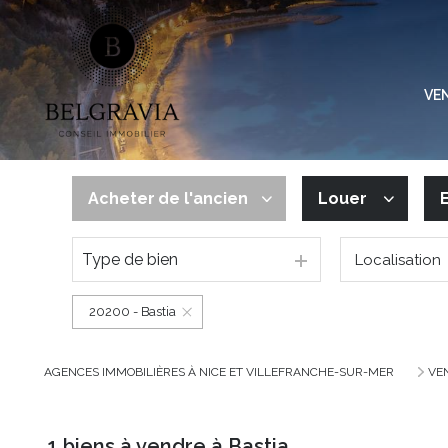
VE
Acheter
de l'ancien
Louer
Type de bien
Localisation
de l'ancien
à l'année
20200 - Bastia
AGENCES IMMOBILIÈRES À NICE ET VILLEFRANCHE-SUR-MER
VE
1
biens à vendre à Bastia